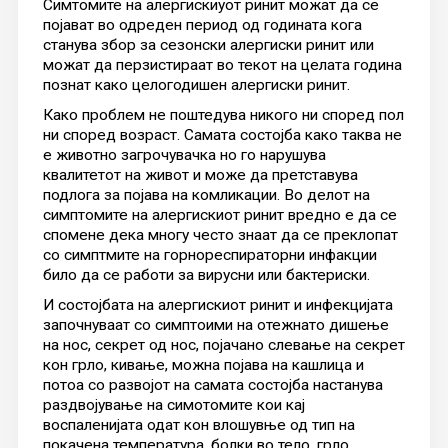
Симтомите на алергискиуот ринит можат да се
појават во одреден период од годината кога
станува збор за сезонски алергиски ринит или
можат да перзистираат во текот на целата година
познат како целогодишен алергиски ринит.
Како проблем не поштедува никого ни според пол
ни според возраст. Самата состојба како таква не
е животно загрочувачка но го нарушува
квалитетот на живот и може да претставува
подлога за појава на комликации. Во делот на
симптомите на алергискиот ринит вредно е да се
спомене дека многу често знаат да се преклопат
со симптмите на горнореспираторни инфакции
било да се работи за вирусни или бактериски.
И состојбата на алергискиот ринит и инфекцијата
започнуваат со симптоими на отежнато дишење
на нос, секрет од нос, појачано слевање на секрет
кон грло, кивање, можна појава на кашлица и
потоа со развојот на самата состојба настанува
раздвојување на симотомите кои кај
воспаленијата одат кон влошувње од тип на
покачена температура, болки во тело, грло,