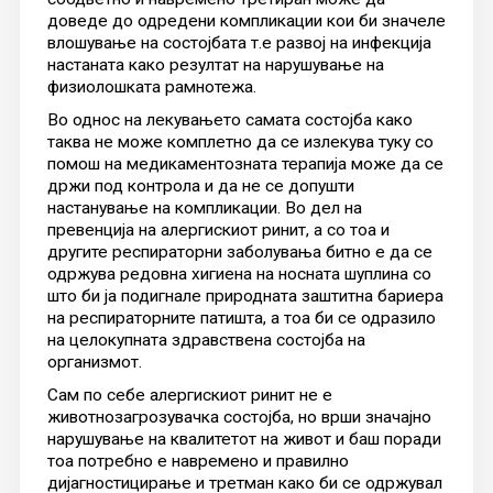
доведе до одредени компликации кои би значеле
влошување на состојбата т.е развој на инфекција
настаната како резултат на нарушување на
физиолошката рамнотежа.
Во однос на лекувањето самата состојба како
таква не може комплетно да се излекува туку со
помош на медикаментозната терапија може да се
држи под контрола и да не се допушти
настанување на компликации. Во дел на
превенција на алергискиот ринит, а со тоа и
другите респираторни заболувања битно е да се
одржува редовна хигиена на носната шуплина со
што би ја подигнале природната заштитна бариера
на респираторните патишта, а тоа би се одразило
на целокупната здравствена состојба на
организмот.
Сам по себе алергискиот ринит не е
животнозагрозувачка состојба, но врши значајно
нарушување на квалитетот на живот и баш поради
тоа потребнo е навремено и правилно
дијагностицирање и третман како би се одржувал