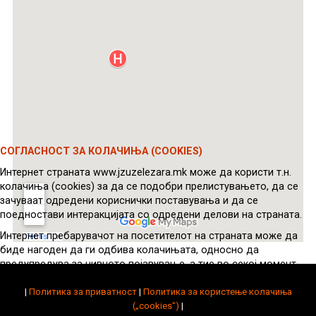
СОГЛАСНОСТ ЗА КОЛАЧИЊА (COOKIES)
Интернет страната www.jzuzelezara.mk може да користи т.н.
колачиња (cookies) за да се подобри прелистувањето, да се
зачуваат одредени кориснички поставувања и да се
поедностави интеракцијата со одредени делови на страната.
Интернет пребарувачот на посетителот на страната може да
биде нагоден да ги одбива колачињата, односно да
предупредува за нивното појавување, а тие во секој момент
можат да се избришат од уредот на посетителот.
|
Политика за приватност
|
Политика за користење колачиња
Во некои случаи, колачињата се потребни за правилно
(„cookies“)
|
функционирање на интернет страната.