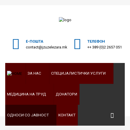
ПОЧЕТНА
Пребарајте
на нашата веб страна
ЗА
Е-ПОШТА
ТЕЛЕФОН
НАС
contact@jzuzelezara.mk
++ 389 (0)2 2657 051
СПЕЦИЈАЛИСТИЧКИ
УСЛУГИ
ЗА НАС
СПЕЦИЈАЛИСТИЧКИ УСЛУГИ
МЕДИЦИНА
НА
ТРУД
МЕДИЦИНА НА ТРУД
ДОНАТОРИ
ДОНАТОРИ
ОДНОСИ
ОДНОСИ СО ЈАВНОСТ
КОНТАКТ
СО
ЈАВНОСТ