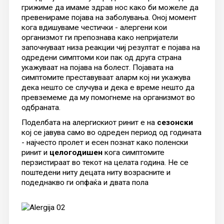
грижиме да имаме здрав нос како би можеле да
превенираме појава на заболувања. Оној момент
кога вдишуваме честички - алергени кои
организмот ги препознава како непријатели
започнуваат низа реакции чиј резултат е појава на
одредени симптоми кои пак од друга страна
укажуваат на појава на болест. Појавата на
симптомите преставуваат аларм кој ни укажува
дека нешто се случува и дека е време нешто да
превземеме да му помогнеме на организмот во
одбраната.
Поделбата на алергискиот ринит е на
сезонски
кој се јавува само во одреден период од годината
- најчесто пролет и есен познат како поленски
ринит и
целогодишен
кога симптомите
перзистираат во текот на целата годинa. Не се
поштедени ниту децата ниту возрасните и
подеднакво ги опфаќа и двата пола