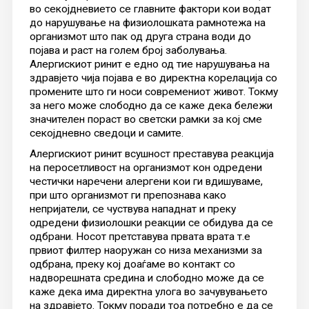
во секојдневието се главните фактори кои водат
до нарушување на физиолошката рамнотежа на
организмот што пак од друга страна води до
појава и раст на голем број заболувања.
Алергискиот ринит е едно од тие нарушувања на
здравјето чија појава е во директна корелација со
промените што ги носи современиот живот. Токму
за него може слободно да се каже дека бележи
значителен пораст во светски рамки за кој сме
секојдневно сведоци и самите.
Алергискиот ринит всушност преставува реакција
на перосетливост на организмот кон одредени
честички наречени алергени кои ги вдишуваме,
при што организмот ги препознава како
непријатели, се чуствува нападнат и преку
одредени физиолошки реакции се обидува да се
одбрани. Носот претставува првата врата т.е
првиот филтер наоружан со низа механизми за
одбрана, преку кој доаѓаме во контакт со
надворешната средина и слободно може да се
каже дека има директна улога во зачувувањето
на здравјето. Токму поради тоа потребно е да се