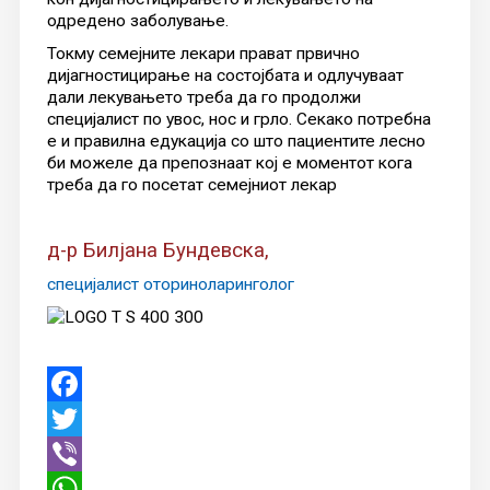
одредено заболување.
Токму семејните лекари прават првично
дијагностицирање на состојбата и одлучуваат
дали лекувањето треба да го продолжи
специјалист по увос, нос и грло. Секако потребна
е и правилна едукација со што пациентите лесно
би можеле да препознаат кој е моментот кога
треба да го посетат семејниот лекар
д-р Билјана Бундевска,
специјалист оториноларинголог
Facebook
Twitter
Viber