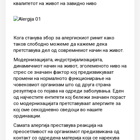
квалитетот на живот на завидно ниво
Кога станува збор за алергискиот ринит како
таков слободно можеме да кажеме дека
претставува дел од совремнеиот начин на живот.
Модернизацијата, индустријализацијата,
динамичниот начин на живот, зголеменото ниво на
стрес се значаен фактор кој предизвикуваат
промени на нормалното функционирање на
човековиот организам што од друга страна
резултира со појава на одреди заболувања. Еден
од најчестите ентитети кој бележи значаен пораст
со модернизацијата претставуваат алергиите за
кој сме секојдневно сведоци во нашите
ординаации.
Самата алергија преставува реакција на
преосетливост на организмот предизвикана од
контакт со одредена материја која се нарекува