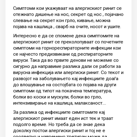
Симптоми кои укажуваат на алергискиот ринит се
отежнато дишење на нос, секрет од нос , појачано
слевање на секрет кон грло, кивање, можна
појава на кашлица , сварб на очите, носот и ушите.
Интересно е да се спомене дека симптомите на
алергискиот ринит се преколопуваат со почетните
симптоми на горнореспираторните инфекции кои
се најчесто предизвикани од респираторните
вируси. Така да во првите денови не можеме со
сигурно да направиме разлика дали се работи за
вирусна инфекција или алергиски ринит. Со текот и
развојот на заболувањето кај инфекциите доаѓа
до влошување на состојбата со појава на други
симптоми од типот на покачена температура,
болки во коски и мускули, болки во грло,
интензивирање на кашлица, малаксаност....
За разлика од инфекциите симптомите кај
алергискиот ринит имаат еден ист тек и траат
подолго време. Но треба да се знае дека
доколку постои алергиски ринит и тој не е
соодветно и навремено третиран може да