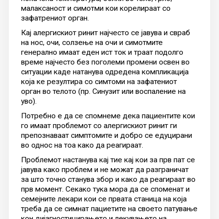
малаксаност и симотми кои корелираат со
зафатрениот орган.
Кај алергискиот ринит најчесто се јавува и свраб
на нос, очи, солзење на очи и симотмите
генерално имаат еден ист ток и траат подолго
време најчесто без поголеми промени освен во
ситуации каде натанува одредена компликација
која ке резултира со симтоми на зафатениот
орган во телото (пр. Синузит или воспаление на
уво).
Потребно е да се спомнеме дека пациентите кои
го имаат проблемот со алергискиот ринит ги
препознаваат симптомите и добро се едуцирани
во однос на тоа како да реагираат.
Проблемот настанува кај тие кај кои за прв пат се
јавува како проблем и не можат да разграничат
за што точно станува збор и како да реагираат во
прв момент. Секако тука мора да се споменат и
семејните лекари кои се првата станица на која
треба да се симнат пациетите на своето патување
кон дијагностицирањето и лекувањето на