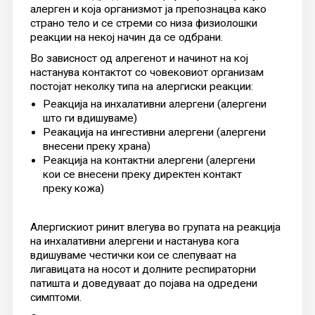
алерген и која организмот ја препознацва како
страно тело и се стреми со низа физиолошки
реакции на некој начин да се одбрани.
Во зависност од алрегенот и начинот на кој
настанува контактот со човековиот организам
постојат неколку типа на алергиски реакции:
Реакција на инхалативни алергени (алергени
што ги вдишуваме)
Реакација на ингестивни алергени (алергени
внесени преку храна)
Реакција на контактни алергени (алергени
кои се внесени преку директен контакт
преку кожа)
Алергискиот ринит влегува во групата на реакција
на инхалативни алергени и настанува кога
вдишуваме честички кои се слепуваат на
лигавицата на носот и долните респираторни
патишта и доведуваат до појава на одредени
симптоми.